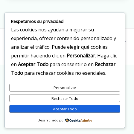
Respetamos su privacidad
Las cookies nos ayudan a mejorar su
experiencia, ofrecer contenido personalizado y
Copyright © 2026 Clinica Doctor Reyes | Powered by Clinica Doctor
analizar el tráfico. Puede elegir qué cookies
Reyes
permitir haciendo clic en
Personalizar
. Haga clic
en
Aceptar Todo
para consentir o en
Rechazar
Todo
para rechazar cookies no esenciales.
Personalizar
Rechazar Todo
Aceptar Todo
Desarrollado por