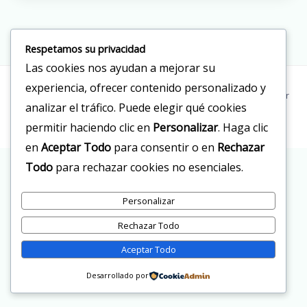
Respetamos su privacidad
Las cookies nos ayudan a mejorar su
experiencia, ofrecer contenido personalizado y
Copyright © 2026 Clinica Doctor Reyes | Powered by Clinica Doctor
analizar el tráfico. Puede elegir qué cookies
Reyes
permitir haciendo clic en
Personalizar
. Haga clic
en
Aceptar Todo
para consentir o en
Rechazar
Todo
para rechazar cookies no esenciales.
Personalizar
Rechazar Todo
Aceptar Todo
Desarrollado por