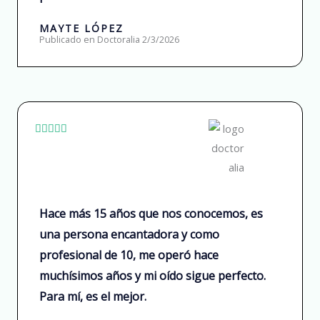
o
MAYTE LÓPEZ
f
Publicado en Doctoralia 2/3/2026
5
R





a
t
e
d
Hace más 15 años que nos conocemos, es
5
una persona encantadora y como
o
profesional de 10, me operó hace
u
muchísimos años y mi oído sigue perfecto.
t
Para mí, es el mejor.
o