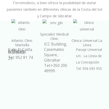
Torremolinos, si bien ofrece la posibilidad de visitar
pacientes también en diferentes clínicas de la Costa del Sol
y Campo de Gibraltar
Specialist Medical
Clinic
Atlantic Clinic
Clinica Universal La
ICC Building,
Marbella
Línea
Casemates
Calle El Califa
Pasaje Universal
8, Nueva
Andalucía,
Marbella.
Square,
s/n . La Línea de
Tel: 952 81 74
25
Gibraltar
La Concepción
Tel:+350 200
Tel: 956 095 955
49999