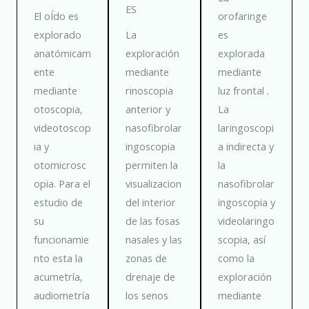
ES
El oÍdo es
orofaringe
explorado
La
es
anatómicam
exploración
explorada
ente
mediante
mediante
mediante
rinoscopia
luz frontal .
otoscopia,
anterior y
La
videotoscop
nasofibrolar
laringoscopi
ia y
ingoscopia
a indirecta y
otomicrosc
permiten la
la
opia. Para el
visualizacion
nasofibrolar
estudio de
del interior
ingoscopia y
su
de las fosas
videolaringo
funcionamie
nasales y las
scopia, así
nto esta la
zonas de
como la
acumetría,
drenaje de
exploración
audiometría
los senos
mediante