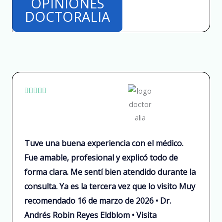
OPINIONES
DOCTORALIA
R





a
t
e
Tuve una buena experiencia con el médico.
d
Fue amable, profesional y explicó todo de
5
forma clara. Me sentí bien atendido durante la
o
u
consulta. Ya es la tercera vez que lo visito Muy
t
recomendado 16 de marzo de 2026 • Dr.
o
Andrés Robin Reyes Eldblom • Visita