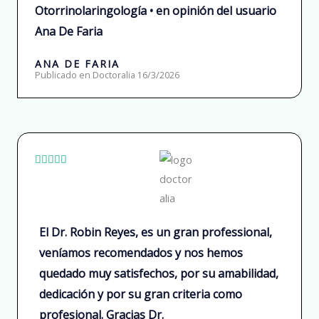
f
Otorrinolaringología • en opinión del usuario
5
Ana De Faria
ANA DE FARIA
Publicado en Doctoralia 16/3/2026
R





a
t
e
El Dr. Robin Reyes, es un gran professional,
d
veníamos recomendados y nos hemos
5
quedado muy satisfechos, por su amabilidad,
o
dedicación y por su gran criteria como
u
profesional. Gracias Dr.
t